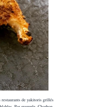
staurants de yakitoris grillés 
mblables. Par exemple, Charbon 